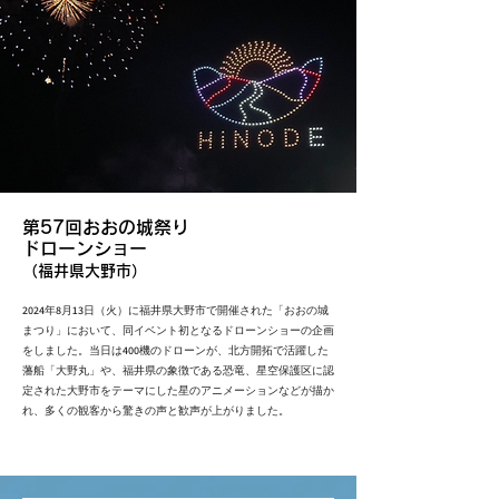
第57回おおの城祭り
ドローンショー
（福井県大野市）
2024年8月13日（火）に福井県大野市で開催された「おおの城
まつり」において、同イベント初となるドローンショーの企画
をしました。当日は400機のドローンが、北方開拓で活躍した
藩船「大野丸」や、福井県の象徴である恐竜、星空保護区に認
定された大野市をテーマにした星のアニメーションなどが描か
れ、多くの観客から驚きの声と歓声が上がりました。