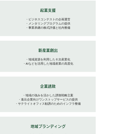
起業支援
・ビジネスコンテストの企画運営
・メンタリングプログラムの提供
・事業承継の株式評価と社内整備
新産業創出
・地域資源を利用した６次産業化
・AIなどを活用した地場産業の高度化
企業誘致
・地域の強みを活かした誘致戦略立案
・進出企業向けワンストップサービスの提供
・サテライトオフィス勧誘のためのインフラ整備
地域ブランディング